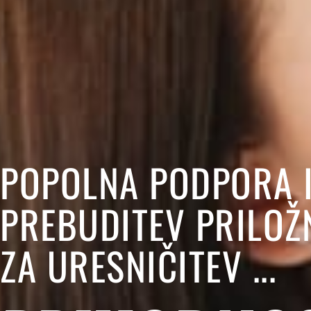
POPOLNA
PODPORA
PREBUDITEV
PRILOŽ
ZA
URESNIČITEV
...
C
I
L
J
E
V
DVA GUMBA