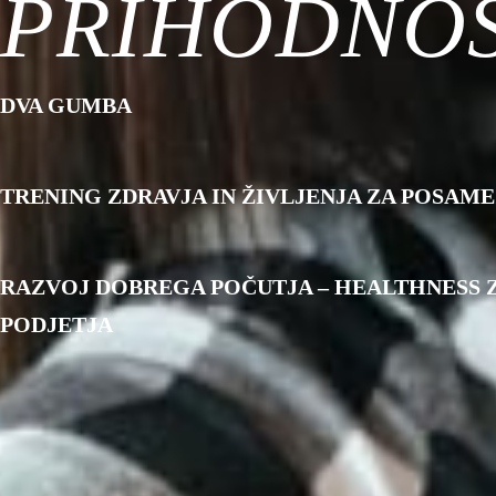
TRENING ZDRAVJA IN ŽIVLJENJA ZA POSAM
RAZVOJ DOBREGA POČUTJA – HEALTHNESS 
PODJETJA